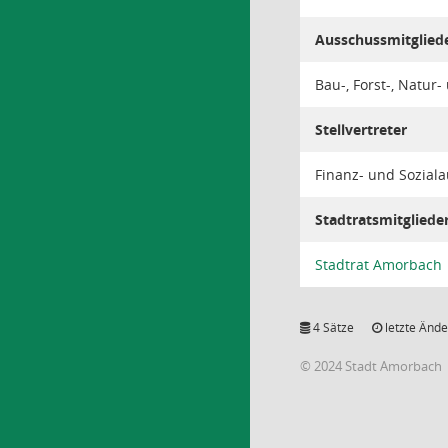
Ausschussmitglied
Bau-, Forst-, Natu
Stellvertreter
Finanz- und Sozial
Stadtratsmitgliede
Stadtrat Amorbach
4 Sätze
letzte Ände
© 2024 Stadt Amorbach