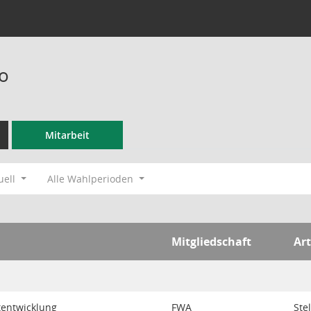
o
Mitarbeit
uell
Alle Wahlperioden
Mitgliedschaft
Art
tentwicklung
FWA
Ste