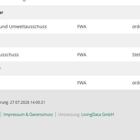
er
r- und Umweltausschuss
FWA
ord
ausschuss
FWA
Ste
r
FWA
ord
rung: 27.07.2026 14:00:21
Impressum & Datenschutz
Umsetzung:
LivingData GmbH