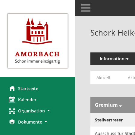
Toggle navigation
Schork Heik
Informationen
Aktuell
Akt
Startseite
Kalender
Gremium
Organisation
Stellvertreter
Dokumente
Ausschuss für Stad