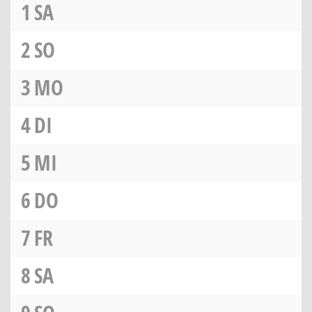
1
SA
2
SO
3
MO
4
DI
5
MI
6
DO
7
FR
8
SA