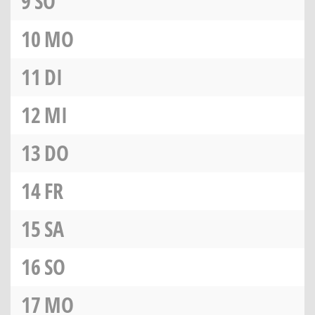
9
SO
10
MO
11
DI
12
MI
13
DO
14
FR
15
SA
16
SO
17
MO