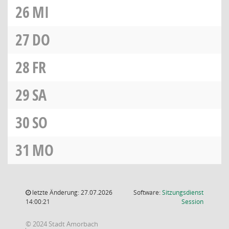
26
MI
27
DO
28
FR
29
SA
30
SO
31
MO
letzte Änderung: 27.07.2026
Software:
Sitzungsdienst
(Wird in
14:00:21
Session
© 2024 Stadt Amorbach