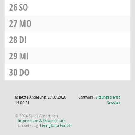
26
SO
27
MO
28
DI
29
MI
30
DO
letzte Änderung: 27.07.2026
Software:
Sitzungsdienst
(Wird in
14:00:21
Session
© 2024 Stadt Amorbach
Impressum & Datenschutz
Umsetzung:
LivingData GmbH