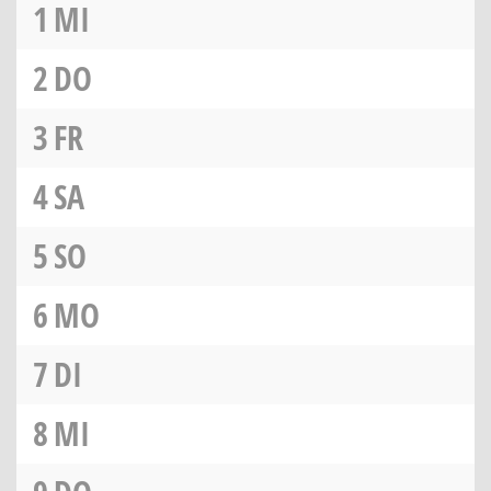
1
MI
2
DO
3
FR
4
SA
5
SO
6
MO
7
DI
8
MI