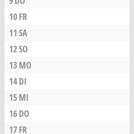
9
DO
10
FR
11
SA
12
SO
13
MO
14
DI
15
MI
16
DO
17
FR