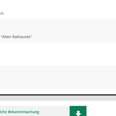
ch
 "Alten Rathauses"
liche Bekanntmachung