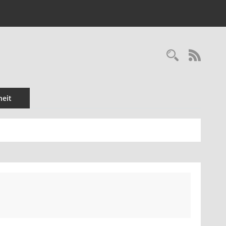
RSS-
eit