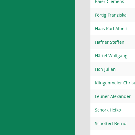
Baier Clemens
Förtig Franziska
Haas Karl Albert
Häfner Steffen
Härtel Wolfgang
Höh Julian
Klingenmeier Chris
Leuner Alexander
Schork Heiko
Schötterl Bernd