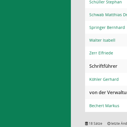
Schüller Stephan
Schwab Matthias Dr
Springer Bernhard
Walter Isabell
Zerr Elfriede
Schriftführer
Köhler Gerhard
von der Verwalt
Bechert Markus
18 Sätze
letzte Änd