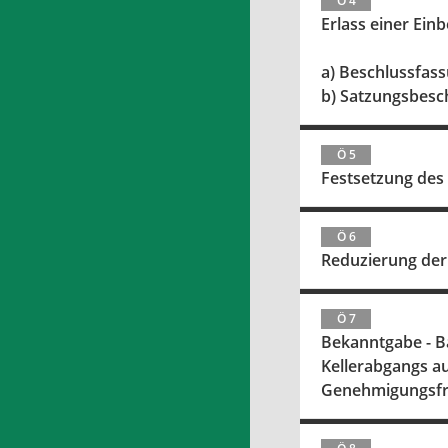
Ö 4
Erlass einer Ein
a) Beschlussfa
b) Satzungsbesc
Ö 5
Festsetzung des
Ö 6
Reduzierung der
Ö 7
Bekanntgabe - B
Kellerabgangs a
Genehmigungsfre