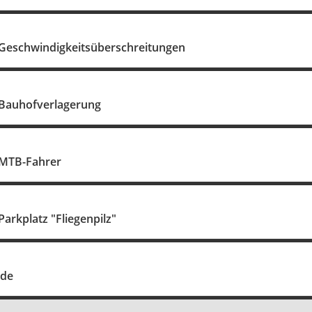
 Geschwindigkeitsüberschreitungen
 Bauhofverlagerung
 MTB-Fahrer
Parkplatz "Fliegenpilz"
nde