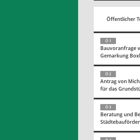
Öffentlicher Te
Ö 1
Bauvoranfrage vo
Gemarkung Box
Ö 2
Antrag von Micha
für das Grundst
Ö 3
Beratung und Be
Städtebauförde