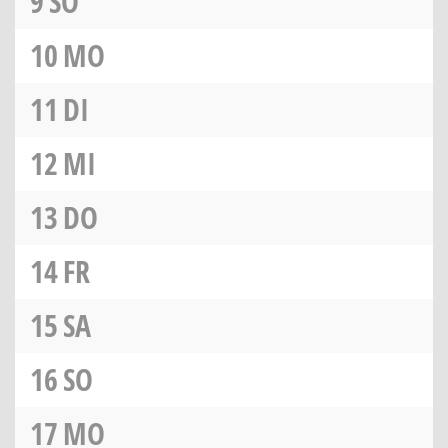
9
SO
10
MO
11
DI
12
MI
13
DO
14
FR
15
SA
16
SO
17
MO