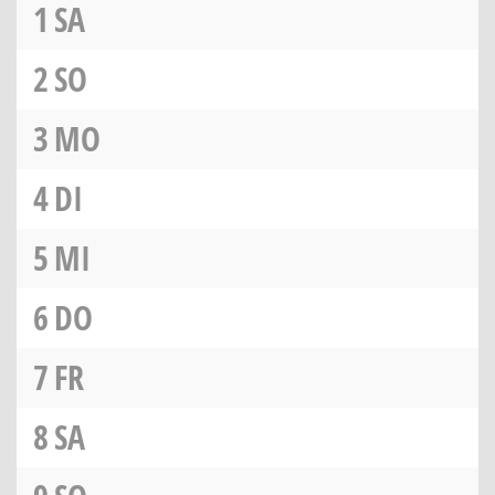
1
SA
2
SO
3
MO
4
DI
5
MI
6
DO
7
FR
8
SA