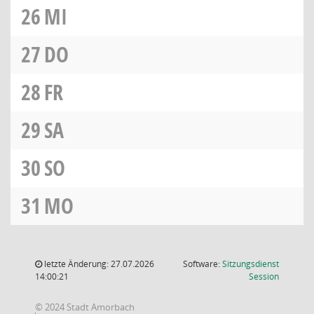
26
MI
27
DO
28
FR
29
SA
30
SO
31
MO
letzte Änderung: 27.07.2026
Software:
Sitzungsdienst
(Wird in
14:00:21
Session
© 2024 Stadt Amorbach