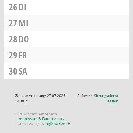
26
DI
27
MI
28
DO
29
FR
30
SA
letzte Änderung: 27.07.2026
Software:
Sitzungsdienst
(Wird in
14:00:21
Session
© 2024 Stadt Amorbach
Impressum & Datenschutz
Umsetzung:
LivingData GmbH