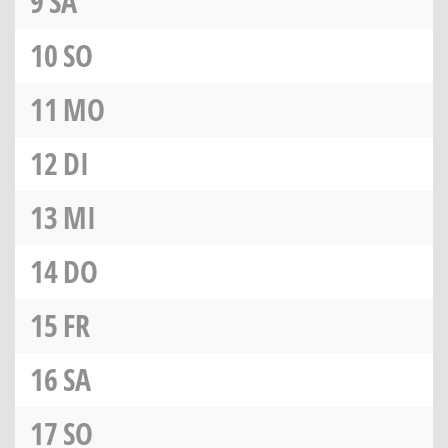
9
SA
10
SO
11
MO
12
DI
13
MI
14
DO
15
FR
16
SA
17
SO