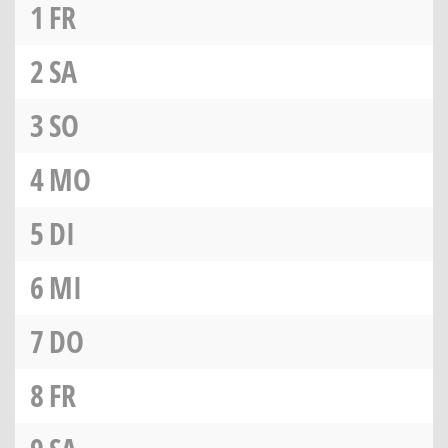
1
FR
2
SA
3
SO
4
MO
5
DI
6
MI
7
DO
8
FR