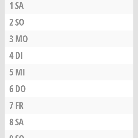
1
SA
2
SO
3
MO
4
DI
5
MI
6
DO
7
FR
8
SA