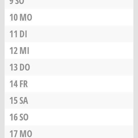
9
SO
10
MO
11
DI
12
MI
13
DO
14
FR
15
SA
16
SO
17
MO