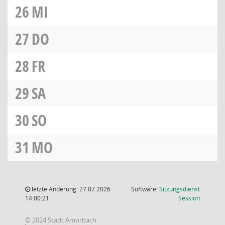
26
MI
27
DO
28
FR
29
SA
30
SO
31
MO
letzte Änderung: 27.07.2026
Software:
Sitzungsdienst
(Wird in
14:00:21
Session
© 2024 Stadt Amorbach