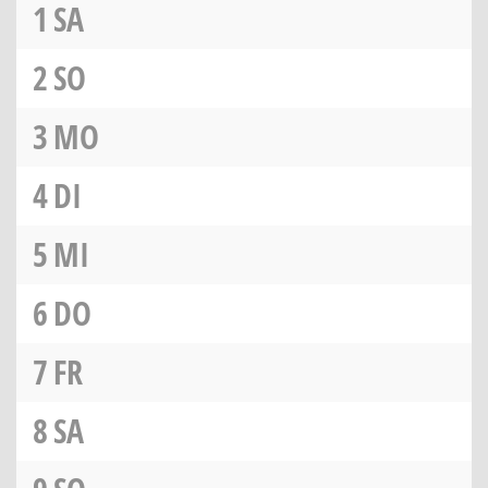
1
SA
2
SO
3
MO
4
DI
5
MI
6
DO
7
FR
8
SA