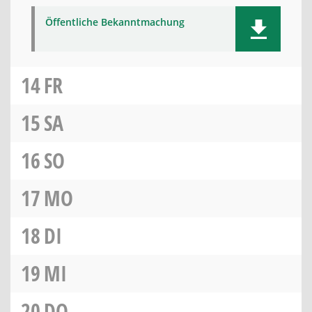
Öffentliche Bekanntmachung
14
FR
15
SA
16
SO
17
MO
18
DI
19
MI
20
DO