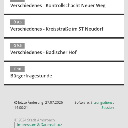
Verschiedenes - Kontrollschacht Neuer Weg
Ö 9.5
Verschiedenes - Kreisstraße im ST Neudorf
Ö 9.6
Verschiedenes - Badischer Hof
Ö 10
Bürgerfragestunde
letzte Änderung: 27.07.2026
Software:
Sitzungsdienst
(Wird in
14:00:21
Session
© 2024 Stadt Amorbach
Impressum & Datenschutz