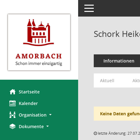
Toggle navigation
Schork Heik
Informationen
Aktuell
Akt
Startseite
Kalender
Keine Daten gefun
Organisation
Dokumente
letzte Änderung: 27.07.