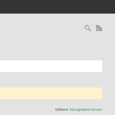
Recherc
RSS-
(Wird in
Software:
Sitzungsdienst
Session