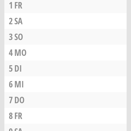
1
FR
2
SA
3
SO
4
MO
5
DI
6
MI
7
DO
8
FR