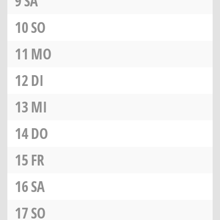
9
SA
10
SO
11
MO
12
DI
13
MI
14
DO
15
FR
16
SA
17
SO