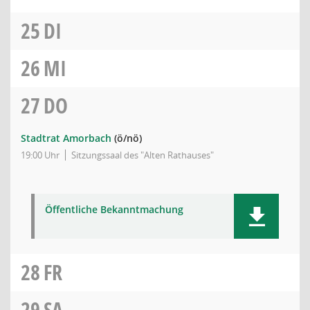
25
DI
26
MI
27
DO
Stadtrat Amorbach
(ö/nö)
19:00 Uhr
Sitzungssaal des "Alten Rathauses"
Öffentliche Bekanntmachung
28
FR
29
SA