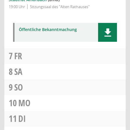
19:00 Uhr
Sitzungssaal des "Alten Rathauses"
Öffentliche Bekanntmachung
7
FR
8
SA
9
SO
10
MO
11
DI