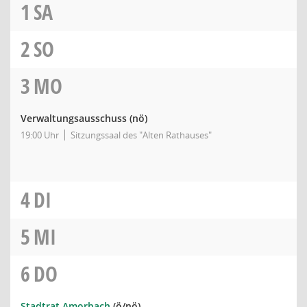
1
SA
2
SO
3
MO
Verwaltungsausschuss
(nö)
19:00 Uhr
Sitzungssaal des "Alten Rathauses"
4
DI
5
MI
6
DO
Stadtrat Amorbach
(ö/nö)