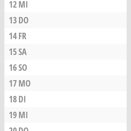
12
MI
13
DO
14
FR
15
SA
16
SO
17
MO
18
DI
19
MI
20
DO