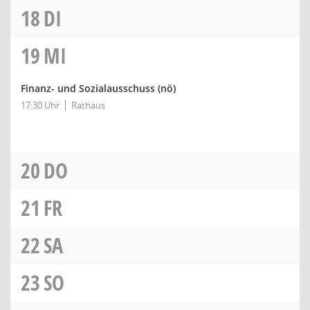
18
DI
19
MI
Finanz- und Sozialausschuss
(nö)
17:30 Uhr
Rathaus
20
DO
21
FR
22
SA
23
SO