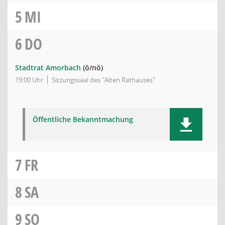
5
MI
6
DO
Stadtrat Amorbach
(ö/nö)
19:00 Uhr
Sitzungssaal des "Alten Rathauses"
Öffentliche Bekanntmachung
7
FR
8
SA
9
SO