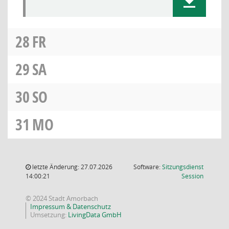
28
FR
29
SA
30
SO
31
MO
letzte Änderung: 27.07.2026
Software:
Sitzungsdienst
(Wird in
14:00:21
Session
© 2024 Stadt Amorbach
Impressum & Datenschutz
Umsetzung:
LivingData GmbH