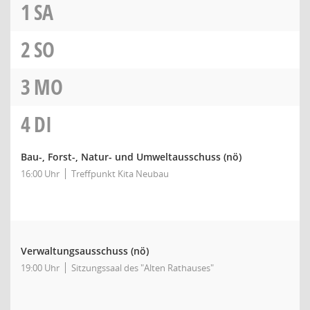
1
SA
2
SO
3
MO
4
DI
Bau-, Forst-, Natur- und Umweltausschuss
(nö)
16:00 Uhr
Treffpunkt Kita Neubau
Verwaltungsausschuss
(nö)
19:00 Uhr
Sitzungssaal des "Alten Rathauses"