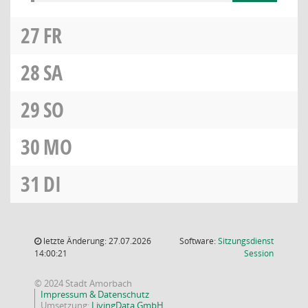
27
FR
28
SA
29
SO
30
MO
31
DI
letzte Änderung: 27.07.2026
Software:
Sitzungsdienst
(Wird in
14:00:21
Session
© 2024 Stadt Amorbach
Impressum & Datenschutz
Umsetzung:
LivingData GmbH