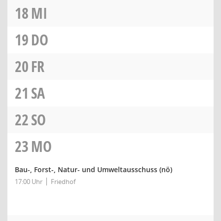
18
MI
19
DO
20
FR
21
SA
22
SO
23
MO
Bau-, Forst-, Natur- und Umweltausschuss
(nö)
17:00 Uhr
Friedhof