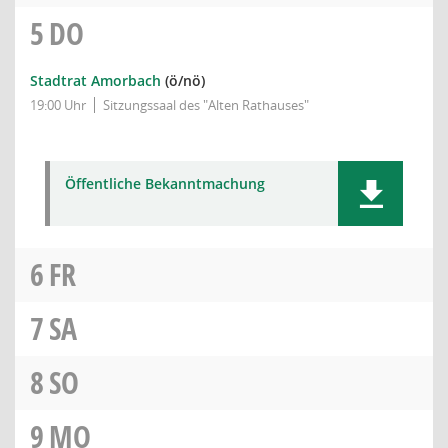
5
DO
Stadtrat Amorbach
(ö/nö)
19:00 Uhr
Sitzungssaal des "Alten Rathauses"
Öffentliche Bekanntmachung
6
FR
7
SA
8
SO
9
MO