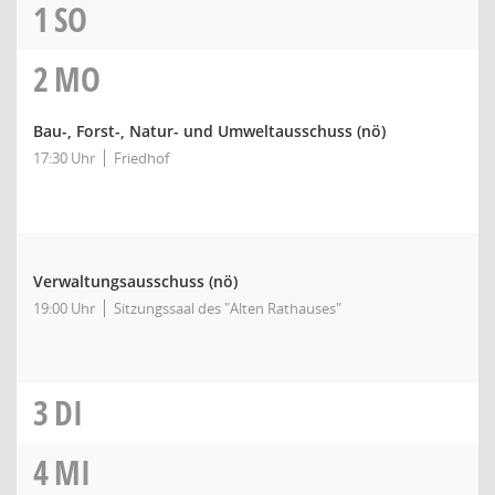
1
SO
2
MO
Bau-, Forst-, Natur- und Umweltausschuss
(nö)
17:30 Uhr
Friedhof
Verwaltungsausschuss
(nö)
19:00 Uhr
Sitzungssaal des "Alten Rathauses"
3
DI
4
MI