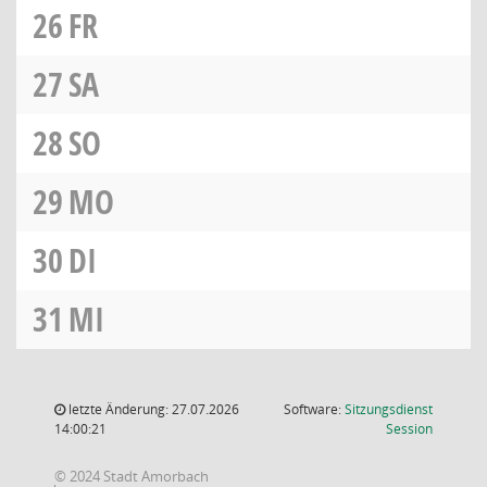
26
FR
27
SA
28
SO
29
MO
30
DI
31
MI
letzte Änderung: 27.07.2026
Software:
Sitzungsdienst
(Wird in
14:00:21
Session
© 2024 Stadt Amorbach