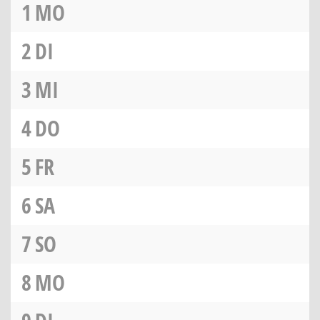
1
MO
2
DI
3
MI
4
DO
5
FR
6
SA
7
SO
8
MO