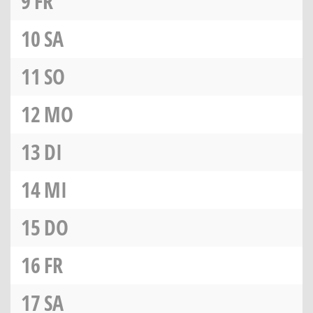
9
FR
10
SA
11
SO
12
MO
13
DI
14
MI
15
DO
16
FR
17
SA