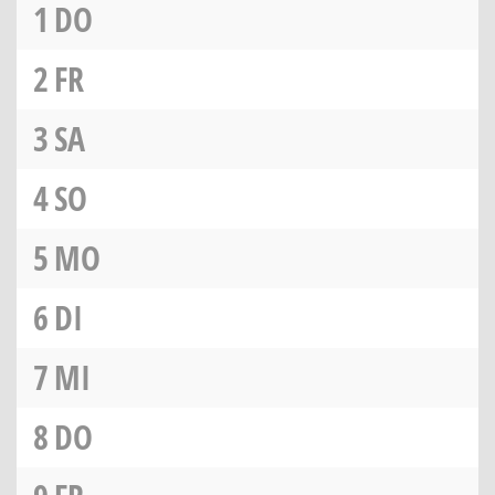
1
DO
2
FR
3
SA
4
SO
5
MO
6
DI
7
MI
8
DO