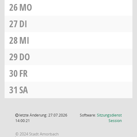
26
MO
27
DI
28
MI
29
DO
30
FR
31
SA
letzte Änderung: 27.07.2026
Software:
Sitzungsdienst
(Wird in
14:00:21
Session
© 2024 Stadt Amorbach