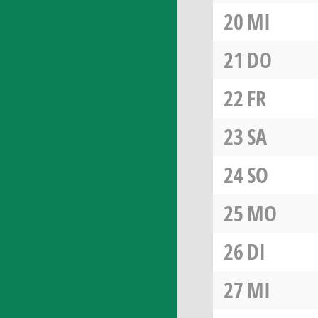
20
MI
21
DO
22
FR
23
SA
24
SO
25
MO
26
DI
27
MI