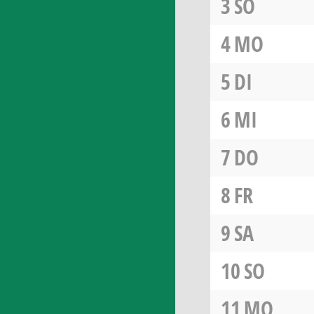
3
SO
4
MO
5
DI
6
MI
7
DO
8
FR
9
SA
10
SO
11
MO