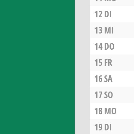
12
DI
13
MI
14
DO
15
FR
16
SA
17
SO
18
MO
19
DI