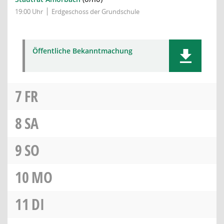
19:00 Uhr
Erdgeschoss der Grundschule
Öffentliche Bekanntmachung
7
FR
8
SA
9
SO
10
MO
11
DI