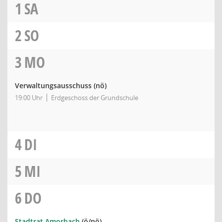
1
SA
2
SO
3
MO
Verwaltungsausschuss
(nö)
19:00 Uhr
Erdgeschoss der Grundschule
4
DI
5
MI
6
DO
Stadtrat Amorbach
(ö/nö)