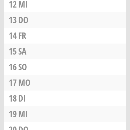
12
MI
13
DO
14
FR
15
SA
16
SO
17
MO
18
DI
19
MI
20
DO