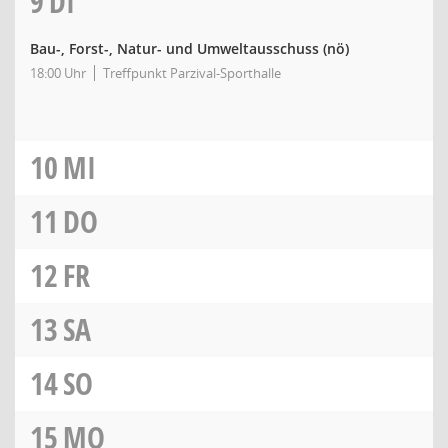
9
DI
Bau-, Forst-, Natur- und Umweltausschuss
(nö)
18:00 Uhr
Treffpunkt Parzival-Sporthalle
10
MI
11
DO
12
FR
13
SA
14
SO
15
MO