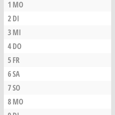
1
MO
2
DI
3
MI
4
DO
5
FR
6
SA
7
SO
8
MO